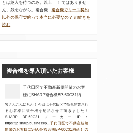
とは納入を待つのみ。以上！！ ではありませ
ん、残念ながら。複合機...
複合機でリース契約
以外の保守契約って本当に必要なの？ の続きを
読む
複合機を導入頂いたお客様
千代田区で不動産新規開業のお客
様にSHARP複合機BP-60C31納
品！
皆さんこんにちわ！ 今回は千代田区で新規開業され
るお客様に複合機を納品させて頂きました！
SHARP BP-60C31 メーカーHP：
https://jp.sharp/business/p...
千代田区で不動産新規
開業のお客様にSHARP複合機BP-60C31納品！ の