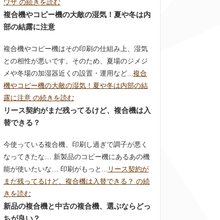
ワザ の続きを読む
複合機やコピー機の大敵の湿気！夏や冬は内
部の結露に注意
複合機やコピー機はその印刷の仕組み上、湿気
との相性が悪いです。そのため、夏場のジメジ
メや冬場の加湿器近くの設置・運用など...
複合
機やコピー機の大敵の湿気！夏や冬は内部の結
露に注意 の続きを読む
リース契約がまだ残ってるけど、複合機は入
替できる？
今使っている複合機、印刷し過ぎで調子が悪く
なってきたな… 新製品のコピー機にあるあの機
能が使いたいな… 印刷がもっと...
リース契約が
まだ残ってるけど、複合機は入替できる？ の続
きを読む
新品の複合機と中古の複合機、選ぶならどっ
ちが良い？