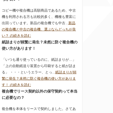
コピー機や複合機は高額商品であるため、中古
機を利用される方も比較的多く、機種も豊富に
出回っています。新品の複合機でも中古...
新品
の複合機と中古の複合機、選ぶならどっちが良
い？ の続きを読む
紙詰まりが頻繁に発生？未然に防ぐ複合機の
使い方があります！
「いつも通り使っているのに、紙詰まりが…」
「上の自動紙送り装置から印刷すると紙が詰ま
る」 ・・・というエラー、とっ...
紙詰まりが頻
繁に発生？未然に防ぐ複合機の使い方がありま
す！ の続きを読む
複合機でリース契約以外の保守契約って本当
に必要なの？
複合機を本体をリースで契約しました。さてあ