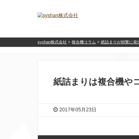
syshan株式会社
>
複合機コラム
>
紙詰まりが頻繁に発
紙詰まりは複合機や
2017年05月23日