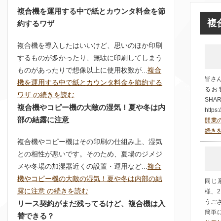
複合機を運用する中で紙とカウンタ料金を節
複
約するワザ
複合機を導入したはいいけど、思いのほか印刷
するものが多かったり、無駄に印刷してしまう
ものがあったりで想像以上に使用枚数が...
複合
皆さ
機を運用する中で紙とカウンタ料金を節約する
るお
ワザ の続きを読む
SH
複合機やコピー機の大敵の湿気！夏や冬は内
https:
部の結露に注意
開業の
続き
複合機やコピー機はその印刷の仕組み上、湿気
との相性が悪いです。そのため、夏場のジメジ
メや冬場の加湿器近くの設置・運用など...
複合
機やコピー機の大敵の湿気！夏や冬は内部の結
同じ
露に注意 の続きを読む
様、2
うご
リース契約がまだ残ってるけど、複合機は入
簡単に
替できる？