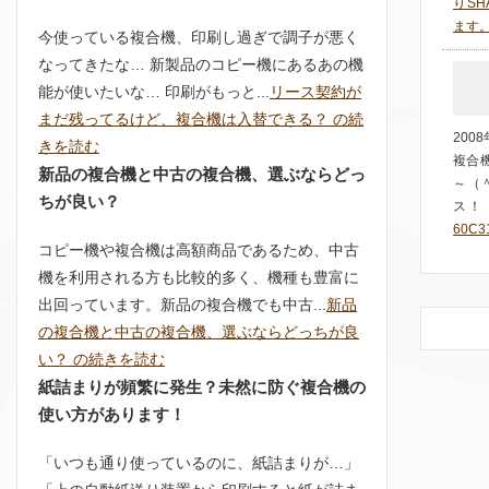
りSH
ます
今使っている複合機、印刷し過ぎで調子が悪く
なってきたな… 新製品のコピー機にあるあの機
能が使いたいな… 印刷がもっと...
リース契約が
まだ残ってるけど、複合機は入替できる？ の続
20
きを読む
複合機
新品の複合機と中古の複合機、選ぶならどっ
～（
ちが良い？
ス！！ 
60C
コピー機や複合機は高額商品であるため、中古
機を利用される方も比較的多く、機種も豊富に
出回っています。新品の複合機でも中古...
新品
の複合機と中古の複合機、選ぶならどっちが良
い？ の続きを読む
紙詰まりが頻繁に発生？未然に防ぐ複合機の
使い方があります！
「いつも通り使っているのに、紙詰まりが…」