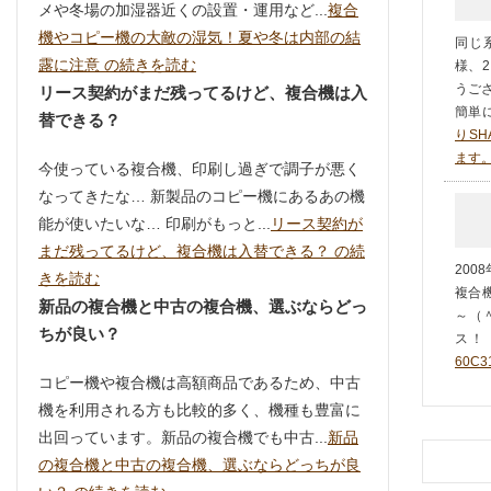
メや冬場の加湿器近くの設置・運用など...
複合
機やコピー機の大敵の湿気！夏や冬は内部の結
同じ
露に注意 の続きを読む
様、2
うご
リース契約がまだ残ってるけど、複合機は入
簡単に
替できる？
りSH
ます
今使っている複合機、印刷し過ぎで調子が悪く
なってきたな… 新製品のコピー機にあるあの機
能が使いたいな… 印刷がもっと...
リース契約が
まだ残ってるけど、複合機は入替できる？ の続
20
きを読む
複合機
新品の複合機と中古の複合機、選ぶならどっ
～（
ちが良い？
ス！！ 
60C
コピー機や複合機は高額商品であるため、中古
機を利用される方も比較的多く、機種も豊富に
出回っています。新品の複合機でも中古...
新品
の複合機と中古の複合機、選ぶならどっちが良