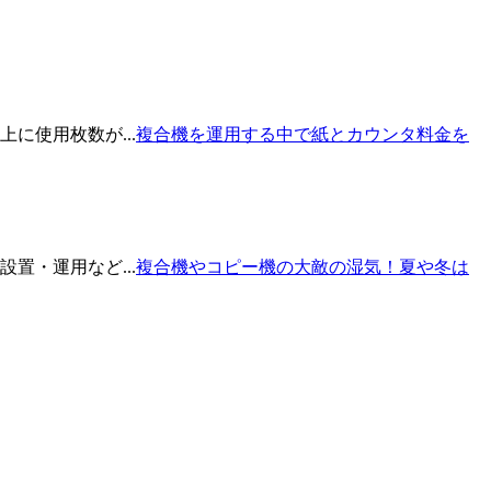
に使用枚数が...
複合機を運用する中で紙とカウンタ料金を
置・運用など...
複合機やコピー機の大敵の湿気！夏や冬は