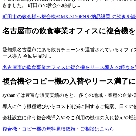
きました。 町田市の教会へ納品し...
町田市の教会様へ複合機＠MX-3150FNを納品設置 の続きを
名古屋市の飲食事業オフィスに複合機を
愛知県名古屋市にある飲食チェーンを運営されているオフィスへ
ース導入 今回納品設...
名古屋市の飲食事業オフィスに複合機をリース導入 の続きを
複合機やコピー機の入替やリース満了に
syshanでは豊富な販売実績のもと、多くの地域・業種の企
導入に伴う機種選びからコスト削減に関するご提案、日々の
会社設立に伴う複合機導入や今ご利用の機種の入れ替えや増
複合機・コピー機の無料見積依頼・ご相談はこちら