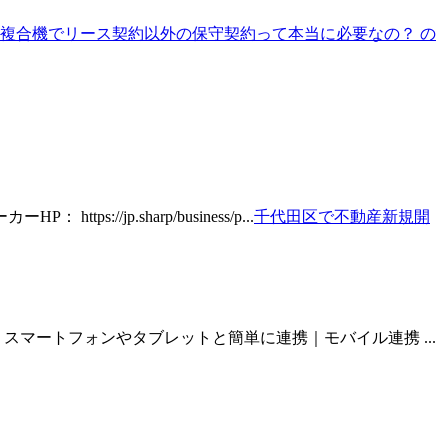
複合機でリース契約以外の保守契約って本当に必要なの？ の
/jp.sharp/business/p...
千代田区で不動産新規開
スマートフォンやタブレットと簡単に連携｜モバイル連携 ...