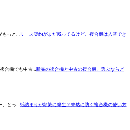
っと...
リース契約がまだ残ってるけど、複合機は入替でき
合機でも中古...
新品の複合機と中古の複合機、選ぶならど
とっ...
紙詰まりが頻繁に発生？未然に防ぐ複合機の使い方