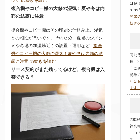
ワザ の続きを読む
SH
複合機やコピー機の大敵の湿気！夏や冬は内
https:
部の結露に注意
開業の
続き
複合機やコピー機はその印刷の仕組み上、湿気
との相性が悪いです。そのため、夏場のジメジ
メや冬場の加湿器近くの設置・運用など...
複合
機やコピー機の大敵の湿気！夏や冬は内部の結
同じ
露に注意 の続きを読む
様、2
うご
リース契約がまだ残ってるけど、複合機は入
簡単に
替できる？
りSH
ます
20
複合機
～（
ス！！ 