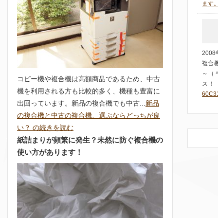
ます
20
複合機
～（
コピー機や複合機は高額商品であるため、中古
ス！！ 
機を利用される方も比較的多く、機種も豊富に
60C
出回っています。新品の複合機でも中古...
新品
の複合機と中古の複合機、選ぶならどっちが良
い？ の続きを読む
紙詰まりが頻繁に発生？未然に防ぐ複合機の
使い方があります！