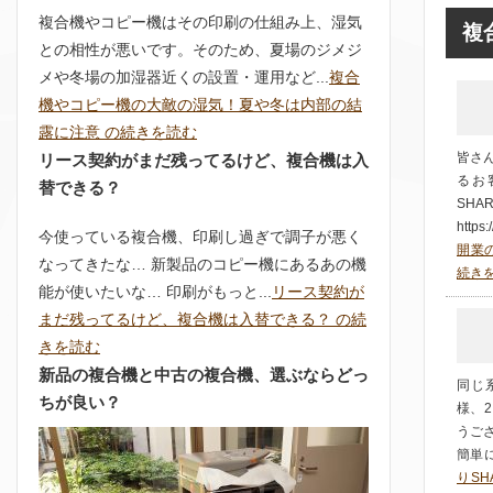
複合機やコピー機はその印刷の仕組み上、湿気
複
との相性が悪いです。そのため、夏場のジメジ
メや冬場の加湿器近くの設置・運用など...
複合
機やコピー機の大敵の湿気！夏や冬は内部の結
露に注意 の続きを読む
皆さ
リース契約がまだ残ってるけど、複合機は入
るお
替できる？
SH
https:
今使っている複合機、印刷し過ぎで調子が悪く
開業の
なってきたな… 新製品のコピー機にあるあの機
続き
能が使いたいな… 印刷がもっと...
リース契約が
まだ残ってるけど、複合機は入替できる？ の続
きを読む
新品の複合機と中古の複合機、選ぶならどっ
同じ
ちが良い？
様、2
うご
簡単に
りSH