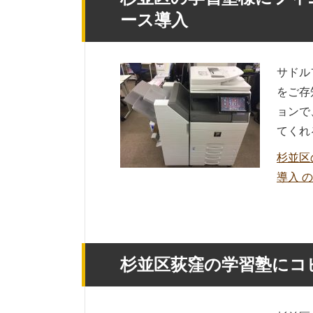
ース導入
サドル
をご存
ョンで
てくれ
杉並区
導入 
杉並区荻窪の学習塾にコ