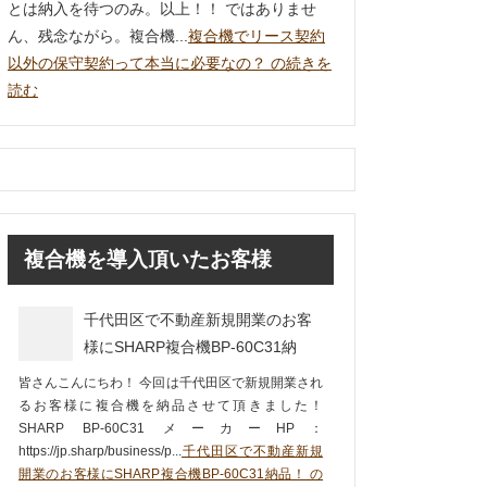
とは納入を待つのみ。以上！！ ではありませ
ん、残念ながら。複合機...
複合機でリース契約
以外の保守契約って本当に必要なの？ の続きを
読む
複合機を導入頂いたお客様
千代田区で不動産新規開業のお客
様にSHARP複合機BP-60C31納
品！
皆さんこんにちわ！ 今回は千代田区で新規開業され
るお客様に複合機を納品させて頂きました！
SHARP BP-60C31 メーカーHP：
https://jp.sharp/business/p...
千代田区で不動産新規
開業のお客様にSHARP複合機BP-60C31納品！ の