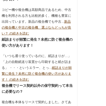
コピー機や複合機は高額商品であるため、中古
機を利用される方も比較的多く、機種も豊富に
出回っています。新品の複合機でも中古...
新品
の複合機と中古の複合機、選ぶならどっちが良
い？ の続きを読む
紙詰まりが頻繁に発生？未然に防ぐ複合機の
使い方があります！
「いつも通り使っているのに、紙詰まりが…」
「上の自動紙送り装置から印刷すると紙が詰ま
る」 ・・・というエラー、とっ...
紙詰まりが頻
繁に発生？未然に防ぐ複合機の使い方がありま
す！ の続きを読む
複合機でリース契約以外の保守契約って本当
に必要なの？
複合機を本体をリースで契約しました。さてあ