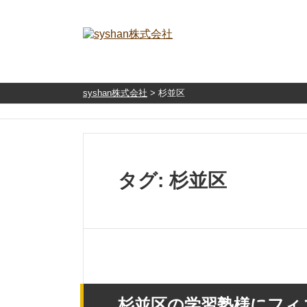
syshan株式会社
>
杉並区
タグ:
杉並区
杉並区の学習塾様にフィ