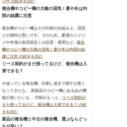
ワザ の続きを読む
複合機やコピー機の大敵の湿気！夏や冬は内
部の結露に注意
複合機やコピー機はその印刷の仕組み上、湿気
との相性が悪いです。そのため、夏場のジメジ
メや冬場の加湿器近くの設置・運用など...
複合
機やコピー機の大敵の湿気！夏や冬は内部の結
露に注意 の続きを読む
リース契約がまだ残ってるけど、複合機は入
替できる？
今使っている複合機、印刷し過ぎで調子が悪く
なってきたな… 新製品のコピー機にあるあの機
能が使いたいな… 印刷がもっと...
リース契約が
まだ残ってるけど、複合機は入替できる？ の続
きを読む
新品の複合機と中古の複合機、選ぶならどっ
ちが良い？