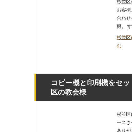
杉並区
お客様
合わせ
機。 す
杉並区
む
コピー機と印刷機をセッ
区の教会様
杉並区
ースさ
ありが